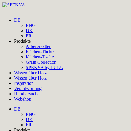
DE
ENG
DK
FR
Produkte
Arbeitsplatten
Küchen-Theke
Küchen-Tische
Grain Collection
SPEKVA by LULU
Wissen über Holz
Wissen über Holz
Inspiration
Verantwortung
Händlersuche
Webshop
DE
ENG
DK
FR
Produkte