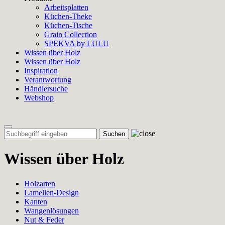
Arbeitsplatten
Küchen-Theke
Küchen-Tische
Grain Collection
SPEKVA by LULU
Wissen über Holz
Wissen über Holz
Inspiration
Verantwortung
Händlersuche
Webshop
Toggle
navigation
Wissen über Holz
Holzarten
Lamellen-Design
Kanten
Wangenlösungen
Nut & Feder