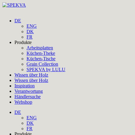
DE
ENG
DK
FR
Produkte
Arbeitsplatten
Küchen-Theke
Küchen-Tische
Grain Collection
SPEKVA by LULU
Wissen über Holz
Wissen über Holz
Inspiration
Verantwortung
Händlersuche
Webshop
DE
ENG
DK
FR
Produkte