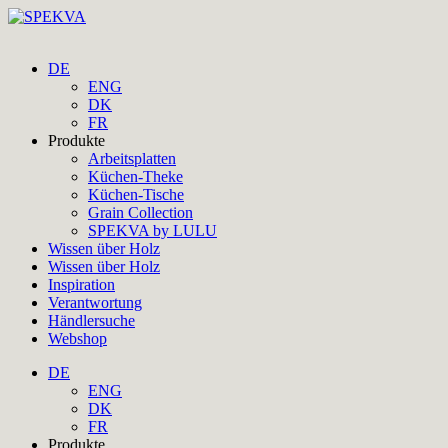
DE
ENG
DK
FR
Produkte
Arbeitsplatten
Küchen-Theke
Küchen-Tische
Grain Collection
SPEKVA by LULU
Wissen über Holz
Wissen über Holz
Inspiration
Verantwortung
Händlersuche
Webshop
DE
ENG
DK
FR
Produkte