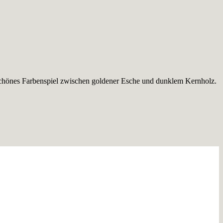
h schönes Farbenspiel zwischen goldener Esche und dunklem Kernholz.