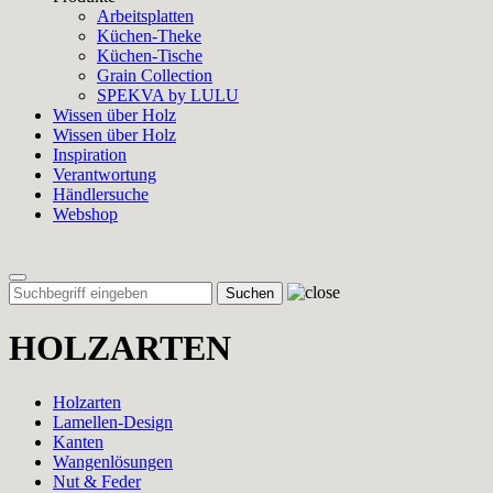
Arbeitsplatten
Küchen-Theke
Küchen-Tische
Grain Collection
SPEKVA by LULU
Wissen über Holz
Wissen über Holz
Inspiration
Verantwortung
Händlersuche
Webshop
Toggle
navigation
HOLZARTEN
Holzarten
Lamellen-Design
Kanten
Wangenlösungen
Nut & Feder