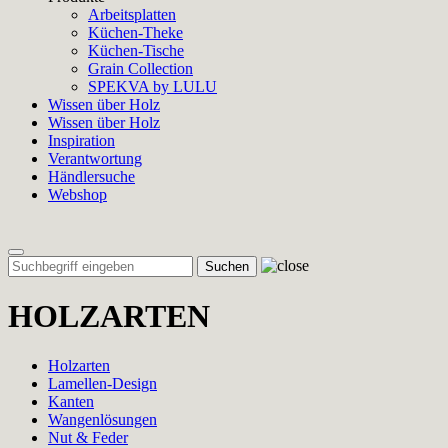
Arbeitsplatten
Küchen-Theke
Küchen-Tische
Grain Collection
SPEKVA by LULU
Wissen über Holz
Wissen über Holz
Inspiration
Verantwortung
Händlersuche
Webshop
Toggle
navigation
HOLZARTEN
Holzarten
Lamellen-Design
Kanten
Wangenlösungen
Nut & Feder