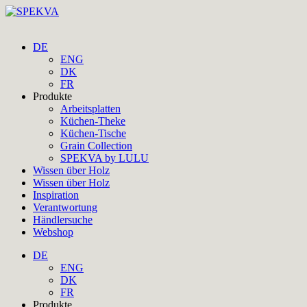
DE
ENG
DK
FR
Produkte
Arbeitsplatten
Küchen-Theke
Küchen-Tische
Grain Collection
SPEKVA by LULU
Wissen über Holz
Wissen über Holz
Inspiration
Verantwortung
Händlersuche
Webshop
DE
ENG
DK
FR
Produkte