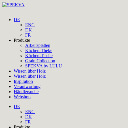
DE
ENG
DK
FR
Produkte
Arbeitsplatten
Küchen-Theke
Küchen-Tische
Grain Collection
SPEKVA by LULU
Wissen über Holz
Wissen über Holz
Inspiration
Verantwortung
Händlersuche
Webshop
DE
ENG
DK
FR
Produkte