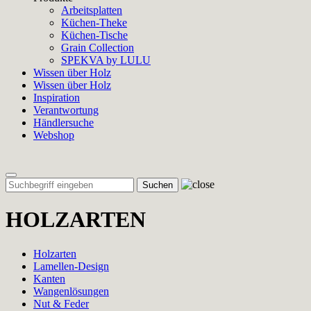
Arbeitsplatten
Küchen-Theke
Küchen-Tische
Grain Collection
SPEKVA by LULU
Wissen über Holz
Wissen über Holz
Inspiration
Verantwortung
Händlersuche
Webshop
Toggle
navigation
HOLZARTEN
Holzarten
Lamellen-Design
Kanten
Wangenlösungen
Nut & Feder