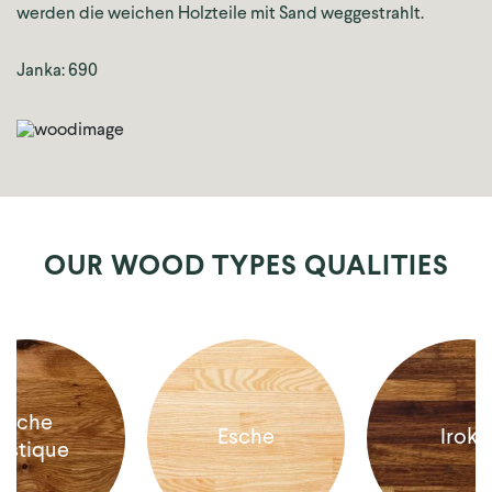
werden die weichen Holzteile mit Sand weggestrahlt.
Janka: 690
OUR WOOD TYPES QUALITIES
Eiche
Esche
Iroko
ustique