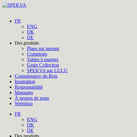
FR
ENG
DK
DE
Des produits
Plans sur mesure
Comptoirs
Tables à manger
Grain Collection
SPEKVA par LULU
Connaissance du Bois
Inspiration
Responsabilité
Magasins
À propos de nous
Webshop
FR
ENG
DK
DE
Des produits