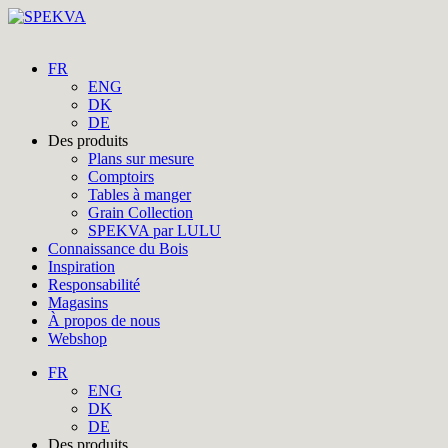
FR
ENG
DK
DE
Des produits
Plans sur mesure
Comptoirs
Tables à manger
Grain Collection
SPEKVA par LULU
Connaissance du Bois
Inspiration
Responsabilité
Magasins
À propos de nous
Webshop
FR
ENG
DK
DE
Des produits