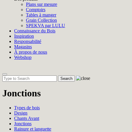
Plans sur mesure
Comptoirs
Tables à manger
Grain Collection
SPEKVA par LULU
Connaissance du Bois
Inspiration
Responsabilité
Magasins
À propos de nous
Webshop
Toggle
navigation
Jonctions
Types de bois
Design
Chants Avant
Jonctions
Rainure et languette