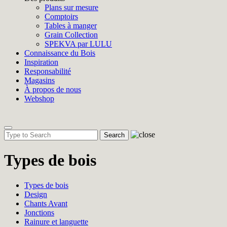
Plans sur mesure
Comptoirs
Tables à manger
Grain Collection
SPEKVA par LULU
Connaissance du Bois
Inspiration
Responsabilité
Magasins
À propos de nous
Webshop
Toggle
navigation
Types de bois
Types de bois
Design
Chants Avant
Jonctions
Rainure et languette