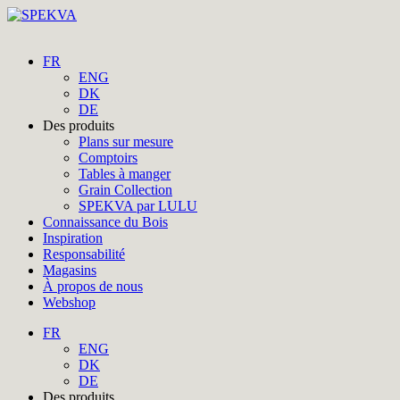
FR
ENG
DK
DE
Des produits
Plans sur mesure
Comptoirs
Tables à manger
Grain Collection
SPEKVA par LULU
Connaissance du Bois
Inspiration
Responsabilité
Magasins
À propos de nous
Webshop
FR
ENG
DK
DE
Des produits