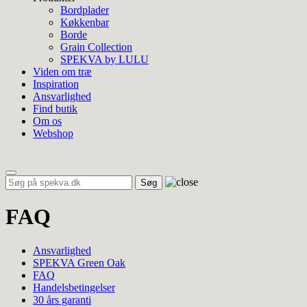
Bordplader
Køkkenbar
Borde
Grain Collection
SPEKVA by LULU
Viden om træ
Inspiration
Ansvarlighed
Find butik
Om os
Webshop
Toggle
navigation
FAQ
Ansvarlighed
SPEKVA Green Oak
FAQ
Handelsbetingelser
30 års garanti