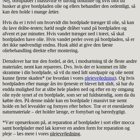
Nej, bordplader i massivtræ er utrolig holdbare og hvis blot du
husker at give bordpladen olie og ellers behandler den ordentligt, så
kan den holde i mange årtier.
Hvis du er i tvivl om hvorvidt din bordplade trænger til olie, så kan
du lave dråbe-testen; hæld nogle dråber vand på bordpladen og
afvent et par minutter. Hvis vandet trænger ned i træet, så skal
bordpladen have olie. Hvis vandet perler oven på bordpladen, så er
det ikke nødvendigt endnu. Husk altid at give den første
oliebehandling direkte efter montering.
Derudover har træ den fordel, at det, i modsætning til de fleste andre
materialer, nemt kan repareres. Dvs. hvis der er kommet en lille
skramme i din bordplade, så vil du med lidt sandpapir og olie nemt
kunne fjerne skaden* (se hvordan i vores
plejevejledning
). Og hvis
bordpladen efter mange års tro tjeneste er blevet lidt slidt, så har du
endda mulighed for at slibe hele pladen ned og efter en ny omgang
olie nyde synet af en bordplade, som ser ud fuldstændig, som da du
købte den. På denne måde kan en bordplade i massivt træ nemt
holde en hel levealder og fornyes efter behov. Træ er et enestående
naturmateriale – det holder længe, er fornybart og bæredygtigt.
*Vær opmærksom på, at reparation af bordplader i sort eller mocca
samt bordplader med lak kræver en anden form for reparation og
pleje – læs mere i vores
plejevejledning
.