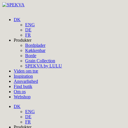
DK
ENG
DE
FR
Produkter
Bordplader
Køkkenbar
Borde
Grain Collection
SPEKVA by LULU
Viden om træ
Inspiration
Ansvarlighed
Find butik
Om os
Webshop
DK
ENG
DE
FR
Produkter