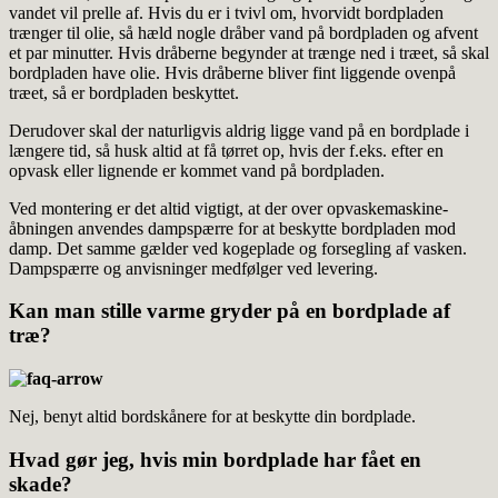
vandet vil prelle af. Hvis du er i tvivl om, hvorvidt bordpladen
trænger til olie, så hæld nogle dråber vand på bordpladen og afvent
et par minutter. Hvis dråberne begynder at trænge ned i træet, så skal
bordpladen have olie. Hvis dråberne bliver fint liggende ovenpå
træet, så er bordpladen beskyttet.
Derudover skal der naturligvis aldrig ligge vand på en bordplade i
længere tid, så husk altid at få tørret op, hvis der f.eks. efter en
opvask eller lignende er kommet vand på bordpladen.
Ved montering er det altid vigtigt, at der over opvaskemaskine-
åbningen anvendes dampspærre for at beskytte bordpladen mod
damp. Det samme gælder ved kogeplade og forsegling af vasken.
Dampspærre og anvisninger medfølger ved levering.
Kan man stille varme gryder på en bordplade af
træ?
Nej, benyt altid bordskånere for at beskytte din bordplade.
Hvad gør jeg, hvis min bordplade har fået en
skade?