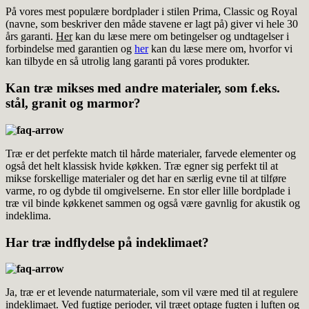
På vores mest populære bordplader i stilen Prima, Classic og Royal
(navne, som beskriver den måde stavene er lagt på) giver vi hele 30
års garanti.
Her
kan du læse mere om betingelser og undtagelser i
forbindelse med garantien og
her
kan du læse mere om, hvorfor vi
kan tilbyde en så utrolig lang garanti på vores produkter.
Kan træ mikses med andre materialer, som f.eks.
stål, granit og marmor?
Træ er det perfekte match til hårde materialer, farvede elementer og
også det helt klassisk hvide køkken. Træ egner sig perfekt til at
mikse forskellige materialer og det har en særlig evne til at tilføre
varme, ro og dybde til omgivelserne. En stor eller lille bordplade i
træ vil binde køkkenet sammen og også være gavnlig for akustik og
indeklima.
Har træ indflydelse på indeklimaet?
Ja, træ er et levende naturmateriale, som vil være med til at regulere
indeklimaet. Ved fugtige perioder, vil træet optage fugten i luften og