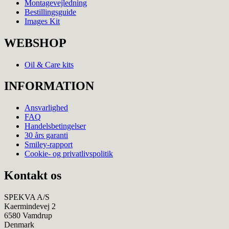
Montagevejledning
Bestillingsguide
Images Kit
WEBSHOP
Oil & Care kits
INFORMATION
Ansvarlighed
FAQ
Handelsbetingelser
30 års garanti
Smiley-rapport
Cookie- og privatlivspolitik
Kontakt os
SPEKVA A/S
Kaermindevej 2
6580 Vamdrup
Denmark