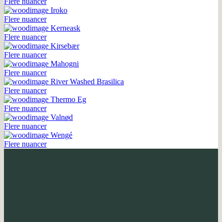
Flere nuancer
Iroko
Flere nuancer
Kerneask
Flere nuancer
Kirsebær
Flere nuancer
Mahogni
Flere nuancer
River Washed Brasilica
Flere nuancer
Thermo Eg
Flere nuancer
Valnød
Flere nuancer
Wengé
Flere nuancer