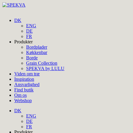
DK
ENG
DE
FR
Produkter
Bordplader
Køkkenbar
Borde
Grain Collection
SPEKVA by LULU
Viden om træ
Inspiration
Ansvarlighed
Find butik
Om os
Webshop
DK
ENG
DE
FR
Produkter