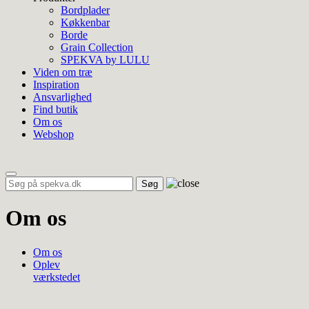
Bordplader
Køkkenbar
Borde
Grain Collection
SPEKVA by LULU
Viden om træ
Inspiration
Ansvarlighed
Find butik
Om os
Webshop
Toggle
navigation
Om os
Om os
Oplev
værkstedet