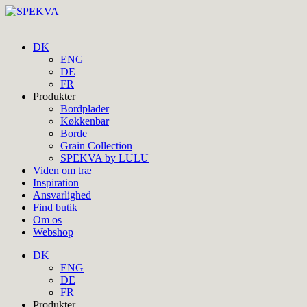
DK
ENG
DE
FR
Produkter
Bordplader
Køkkenbar
Borde
Grain Collection
SPEKVA by LULU
Viden om træ
Inspiration
Ansvarlighed
Find butik
Om os
Webshop
DK
ENG
DE
FR
Produkter