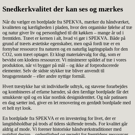
Snedkerkvalitet der kan ses og mærkes
Når du vælger en bordplade fra SPEKVA, mærker du håndværket,
kvaliteten og kærligheden i pladen, hvor den organiske følelse af træ
og natur giver liv og personlighed til dit køkken – mange år ud i
fremtiden. Træet er kernen i alt, hvad vi gør i SPEKVA. Både på
grund af træets æstetiske egenskaber, men også fordi træ er en
fornybar ressource fra naturen og en naturlig lagringsplads for den
CO2, som træet optager. Et klogt materialevalg for dig, som er
bevidst om klodens ressourcer. Vi minimerer spildet af træ i vores
produktion, når vi bygger på mål – og ikke af forproducerede
elementer. Selv de sidste stykker træ bliver anvendt til
brugsgenstande – eller andre nyttige formål.
Hvert træstykke har sit individuelle udtryk, og stavene forarbejdes
og kombineres af erfarne hænder, så den færdige bordplade får det
smukkeste spil og en klar nordisk designidentitet. Og når patinaen
en dag sætter ind, giver en let renovering en genfødt bordplade med
et helt nyt look.
En bordplade fra SPEKVA er en investering for livet, der er
langtidsholdbar på trods af tidens skiftende trends. For kvalitet går
aldrig af mode. Vi forener historiske håndværkstraditioner med
nutidigt design – ordentlighed og respekt for fremtidens ressourcer.