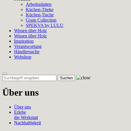
Arbeitsplatten
Küchen-Theke
Küchen-Tische
Grain Collection
SPEKVA by LULU
Wissen über Holz
Wissen über Holz
Inspiration
Verantwortung
Händlersuche
Webshop
Toggle
navigation
Über uns
Über uns
Erlebe
die Werkstatt
Nachhaltigkeit