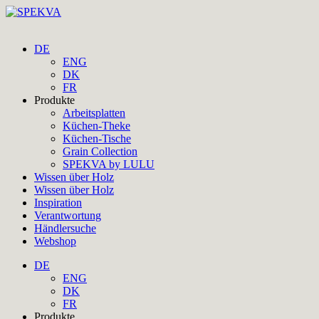
DE
ENG
DK
FR
Produkte
Arbeitsplatten
Küchen-Theke
Küchen-Tische
Grain Collection
SPEKVA by LULU
Wissen über Holz
Wissen über Holz
Inspiration
Verantwortung
Händlersuche
Webshop
DE
ENG
DK
FR
Produkte